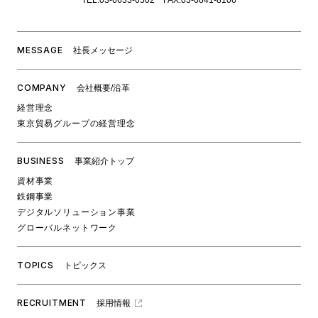
TEL:03-6633-6502 FAX:03-6841-8106
MESSAGE
社⻑メッセージ
COMPANY
会社概要/沿革
経営理念
東京貿易グループの経営理念
BUSINESS
事業紹介トップ
資材事業
鉄鋼事業
デジタルソリューション事業
グローバルネットワーク
TOPICS
トピックス
RECRUITMENT
採用情報