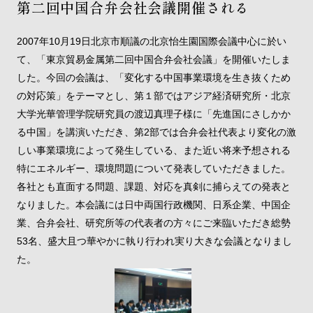
第二回中国合弁会社会議開催される
2007年10月19日北京市順議の北京怡生園国際会議中心に於い
て、「東京貿易金属第二回中国合弁会社会議」を開催いたしま
した。今回の会議は、「変化する中国事業環境を生き抜くため
の対応策」をテーマとし、第１部ではアジア経済研究所・北京
大学光華管理学院研究員の渡辺真理子様に「先進国にさしかか
る中国」を講演いただき、第2部では合弁会社代表より変化の激
しい事業環境によって発生している、また近い将来予想される
特にエネルギー、環境問題について発表していただきました。
各社とも直面する問題、課題、対応を真剣に捕らえての発表と
なりました。本会議には日中両国行政機関、日系企業、中国企
業、合弁会社、研究所等の代表者の方々にご来臨いただき総勢
53名、盛大且つ華やかに執り行われ実り大きな会議となりまし
た。