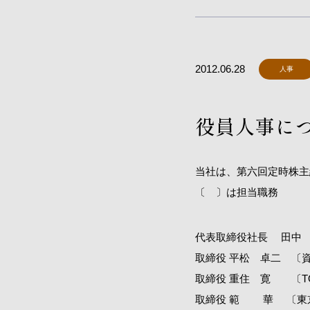
2012.06.28
人事
役員人事につい
当社は、第六回定時株主
〔 〕は担当職務
代表取締役社長 田中
取締役 平松 卓二 〔
取締役 重住 寛 〔TOKY
取締役 範 華 〔東