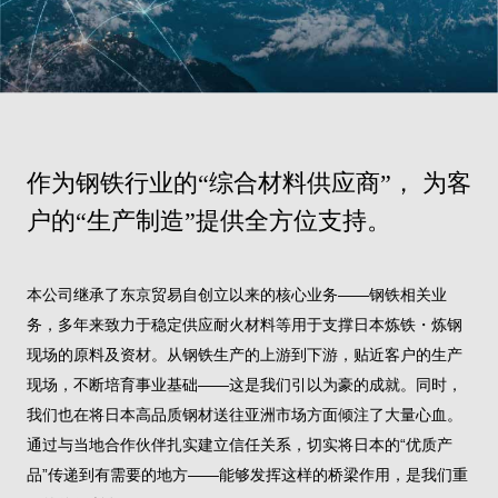
作为钢铁行业的“综合材料供应商”，
为客
户的“生产制造”提供全方位支持。
本公司继承了东京贸易自创立以来的核心业务——钢铁相关业
务，多年来致力于稳定供应耐火材料等用于支撑日本炼铁・炼钢
现场的原料及资材。从钢铁生产的上游到下游，贴近客户的生产
现场，不断培育事业基础——这是我们引以为豪的成就。同时，
我们也在将日本高品质钢材送往亚洲市场方面倾注了大量心血。
通过与当地合作伙伴扎实建立信任关系，切实将日本的“优质产
品”传递到有需要的地方——能够发挥这样的桥梁作用，是我们重